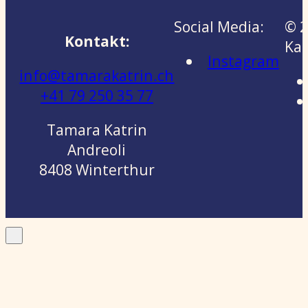
Social Media:
© 2
Kontakt:
Kat
Instagram
info@tamarakatrin.ch
+41 79 250 35 77
Tamara Katrin
Andreoli
8408 Winterthur