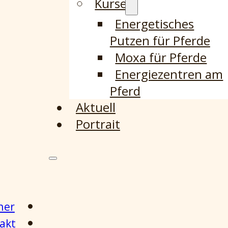
Kurse
Energetisches
Putzen für Pferde
Moxa für Pferde
Energiezentren am
Pferd
Aktuell
Portrait
ner
akt