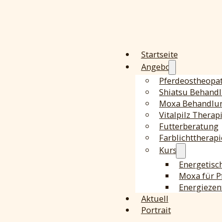
Startseite
Angebot
Pferdeostheopa
Shiatsu Behand
Moxa Behandlu
Vitalpilz Therap
Futterberatung
Farblichttherapi
Kurse
Energetisc
Moxa für P
Energiezen
Aktuell
Portrait