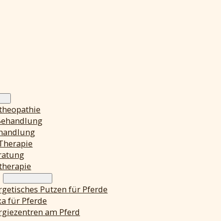
theopathie
Behandlung
handlung
 Therapie
ratung
ttherapie
rgetisches Putzen für Pferde
a für Pferde
rgiezentren am Pferd