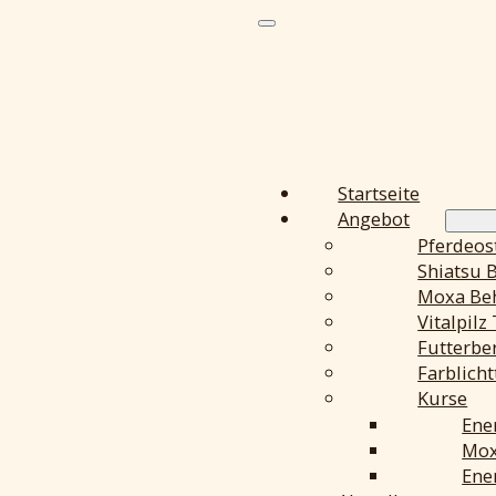
Startseite
Angebot
Pferdeos
Shiatsu 
Moxa Be
Vitalpilz
Futterbe
Farblich
Kurse
Ene
Mox
Ene