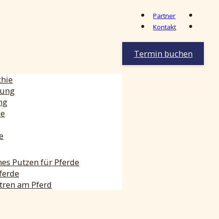
Partner
Kontakt
Termin buchen
thie
lung
ng
ie
e
hes Putzen für Pferde
ferde
tren am Pferd