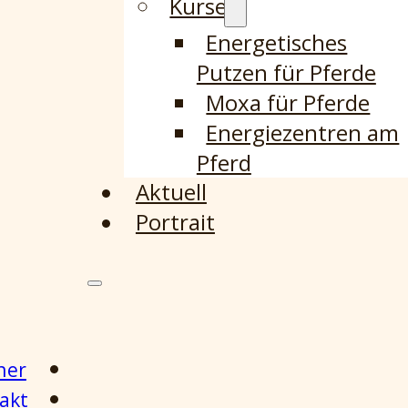
Kurse
Energetisches
Putzen für Pferde
Moxa für Pferde
Energiezentren am
Pferd
Aktuell
Portrait
ner
akt