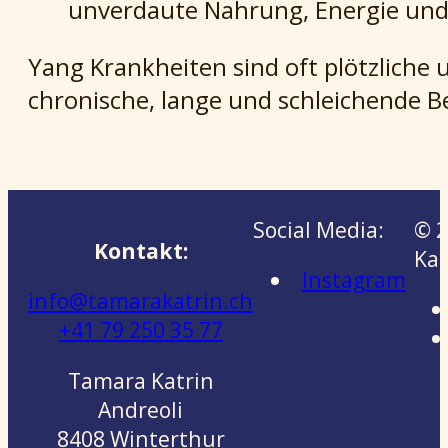
unverdaute Nahrung, Energie und L
Yang Krankheiten sind oft plötzliche
chronische, lange und schleichende 
Social Media:
© 2
Kontakt:
Kat
Instagram
info@tamarakatrin.ch
+41 79 250 35 77
Tamara Katrin
Andreoli
8408 Winterthur