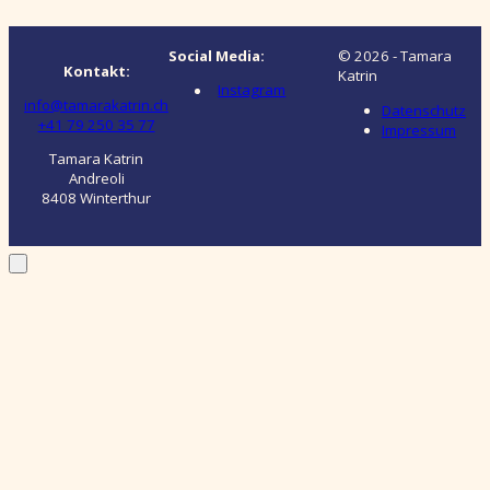
Social Media:
© 2026 - Tamara
Kontakt:
Katrin
Instagram
info@tamarakatrin.ch
Datenschutz
+41 79 250 35 77
Impressum
Tamara Katrin
Andreoli
8408 Winterthur