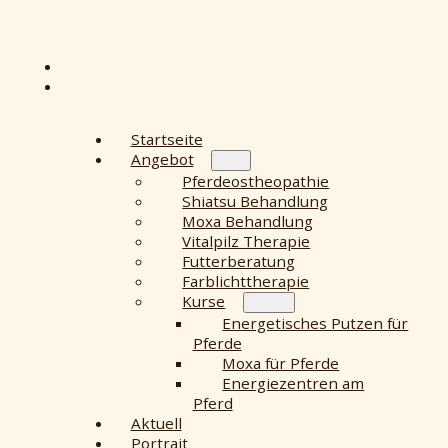
Startseite
Angebot
Pferdeostheopathie
Shiatsu Behandlung
Moxa Behandlung
Vitalpilz Therapie
Futterberatung
Farblichttherapie
Kurse
Energetisches Putzen für
Pferde
Moxa für Pferde
Energiezentren am
Pferd
Aktuell
Portrait