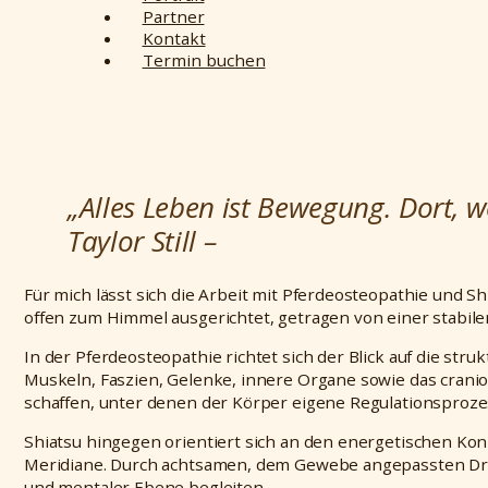
Partner
Kontakt
Termin buchen
„Alles Leben ist Bewegung.
Dort, w
Taylor Still –
Für mich lässt sich die Arbeit mit Pferdeosteopathie und Sh
offen zum Himmel ausgerichtet, getragen von einer stabil
In der Pferdeosteopathie richtet sich der Blick auf die s
Muskeln, Faszien, Gelenke, innere Organe sowie das cranios
schaffen, unter denen der Körper eigene Regulationsproze
Shiatsu hingegen orientiert sich an den energetischen Kon
Meridiane. Durch achtsamen, dem Gewebe angepassten Druc
und mentaler Ebene begleiten.